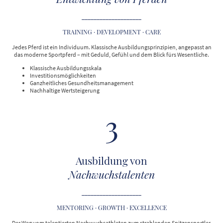
____________________
TRAINING · DEVELOPMENT · CARE
Jedes Pferd ist ein Individuum. Klassische Ausbildungsprinzipien, angepasst an
das moderne Sportpferd – mit Geduld, Gefühl und dem Blick fürs Wesentliche.
Klassische Ausbildungsskala
Investitionsmöglichkeiten
Ganzheitliches Gesundheitsmanagement
Nachhaltige Wertsteigerung
3
Ausbildung von
Nachwuchstalenten
____________________
MENTORING · GROWTH · EXCELLENCE
Der Weg vom talentierten Nachwuchsathleten zum strahlenden Spitzensportler.