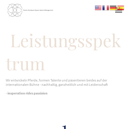
Leistungsspek
trum
Wir entwickeln Pferde, formen Talente und päsentieren beides auf der
internationalen Bühne - nachhaltig, ganzheitlich und mit Leidenschaft
- insperation rides passision
1